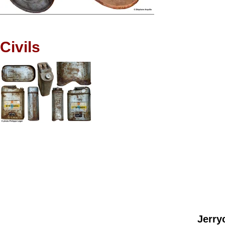
Civils
Jerry