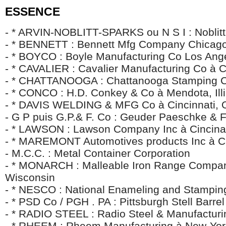
ESSENCE
- * ARVIN-NOBLITT-SPARKS ou N S I : Noblitt
- * BENNETT : Bennett Mfg Company Chicago 
- * BOYCO : Boyle Manufacturing Co Los Ang
- * CAVALIER : Cavalier Manufacturing Co à
- * CHATTANOOGA : Chattanooga Stamping 
- * CONCO : H.D. Conkey & Co à Mendota, Illi
- * DAVIS WELDING & MFG Co à Cincinnati, 
- G P puis G.P.& F. Co : Geuder Paeschke &
- * LAWSON : Lawson Company Inc à Cincinat
- * MAREMONT Automotives products Inc à Chi
- M.C.C. : Metal Container Corporation
- * MONARCH : Malleable Iron Range Company
Wisconsin
- * NESCO : National Enameling and Stampi
- * PSD Co / PGH . PA : Pittsburgh
Stell Barre
- * RADIO STEEL : Radio Steel & Manufacturi
- * RHEEM : Rheem Manufacturing à New-Yor