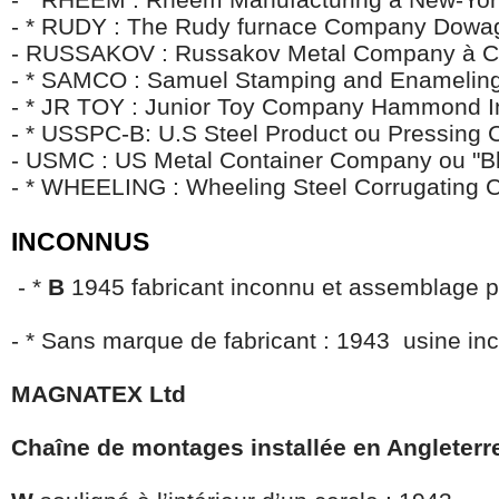
- * RUDY : The Rudy furnace Company Dowa
- RUSSAKOV : Russakov Metal Company à C
- * SAMCO : Samuel Stamping and Enameli
- * JR TOY : Junior Toy Company Hammond I
- * USSPC-B: U.S Steel Product ou Pressing
- USMC : US Metal Container Company ou "B
- * WHEELING : Wheeling Steel Corrugating 
INCONNUS
- *
B
1945 fabricant inconnu et assemblage 
- * Sans marque de fabricant : 1943 usine i
MAGNATEX Ltd
C
haîne
de montages installée en Angleterr