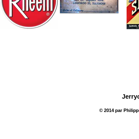
Jerry
© 2014 par Philip